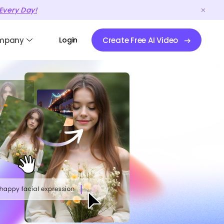
Every Day!
mpany
Login
Create Free AI Video