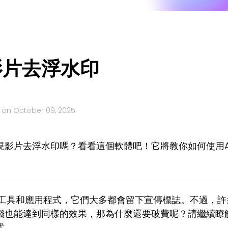
影片去浮水印
 on
October 09, 2025
現影片去浮水印嗎？看看這個軟體吧！它將教你如何使用A
視頻捕捉工具和應用程式，它們大多都會留下宣傳標誌。不過
錢也能達到同樣的效果，那為什麼還要破費呢？請繼續瞭
式。