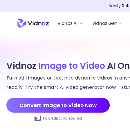
Newly Rel
Vidnoz AI
Vidnoz Gen
Vidnoz
Image to Video
AI On
Turn still images or text into dynamic videos in any 
readily. Try the smart AI video generator now - stun
Convert Image to Video Now
No credit card required