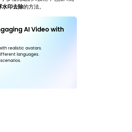
浮水印去除
的方法。
ngaging AI Video with
ith realistic avatars.
ifferent languages.
scenarios.