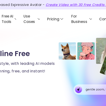
eased Expressive Avatar -
Create Video with
30
Free
Credits
Free AI
Use
For
Pricing
Co
Tools
Cases
Business
line Free
style, with leading AI models
ning, free, and instant!