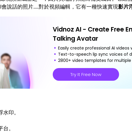
會說話的照片......對於視頻編輯，它有一種快速實現
影片
Vidnoz AI - Create Free E
Talking Avatar
Easily create professional AI videos w
Text-to-speech lip sync voices of d
2800+ video templates for multiple 
Try It Free Now
浮水印。
平台。