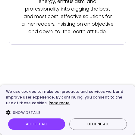
energy, enthusiasm, and
professionality into digging the best
and most cost-effective solutions for
all her readers, insisting on an objective
and down-to-the-earth attitude.
We use cookies to make our products and services work and
improve user experience. By continuing, you consent to the
use of these cookies.
Read more
SHOW DETAILS
Best AI & Automated Video
Creation Platform
ACCEPT ALL
DECLINE ALL
Vidnoz AI
Talking Photo
Image to video
Login